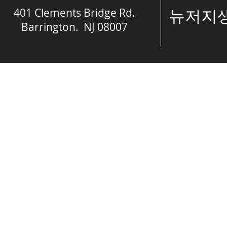
401 Clements Bridge Rd.
​뉴저
Barrington. NJ 08007
© The Spring of 