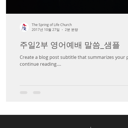
The Spring of Life Church
2017년 10월 27일
2분 분량
주일2부 영어예배 말씀_샘플
Create a blog post subtitle that summarizes your 
continue reading....