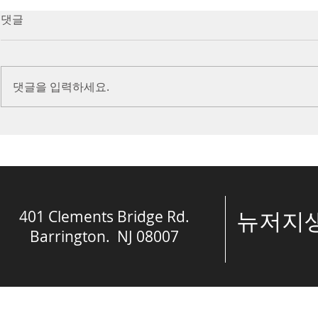
7/16/23 Victory in Christ
7/9/23 Heze
댓글
(Ephesians 6:10-20)
Prayer (2 K
Introduction Paul reminds us
Introduction
we are ambassadors for Christ
to stand in fa
댓글을 입력하세요.
and the kingdom of God. He
before the L
also reminds us that we are
is dealing wit
engaged in spiritual...
crisis....
401 Clements Bridge Rd.
​뉴저
Barrington. NJ 08007