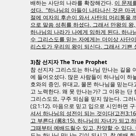
배하는 사단의 나라를 확장해간다. 
이 문제
셨다.  “하나님의 아들이 나타나신 것은 마귀의
절에 여자의 후손이 와서 사탄의 머리통을 
으로 말씀 성취를 하셨다. 그래서 만왕의 왕,
하나님의 나라가 나에게 임하게 된다. 하나
수 그리스도를 믿는 자에게는 더이상 사단이
리스도가 우리의 왕이 되신다. 그래서 기쁜
3)참 선지자 The True Prophet
참 선지자 그리스도는 하나님 만나는 길을 여셨
에 들어오셨다. 많은 사람들이 하나님이 하늘
호와의 증인, 유대교, 몰몬 하나님을 믿는다
고 노력한다. 왜 못 만나는가? 그 이유는 단
그리스도요, 구주 되심을 믿지 않는다. 그러
(요1:12). 마음으로 믿고 입으로 시인하면 구원받
셔서 하나님의 성전이 되는 것이다(고전3:16).
고 부른다 (롬8:15). 하나님의 자녀가 되고
그때부터 예배드릴수 있고, 찬양할 수 있다.
도는 하나님 만나는 길이 되시고, 참 예배 