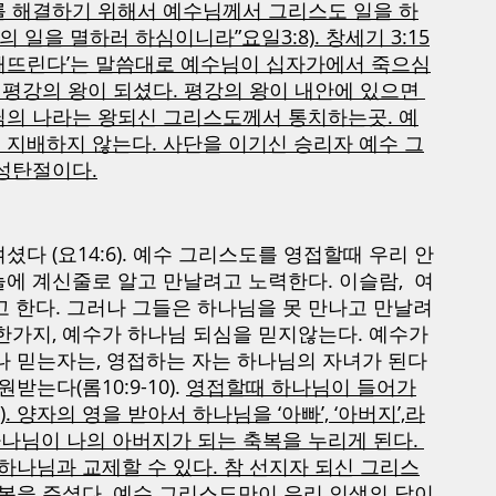
를 해결하기 위해서 예수님께서 그리스도 일을 하
 일을 멸하러 하심이니라”요일3:8). 창세기 3:15
깨뜨린다’는 말씀대로 예수님이 십자가에서 죽으심
 평강의 왕이 되셨다. 평강의 왕이 내안에 있으면 
님의 나라는 왕되신 그리스도께서 통치하는곳. 예
 지배하지 않는다. 사단을 이기신 승리자 예수 그
 성탄절이다.
다 (요14:6). 예수 그리스도를 영접할때 우리 안
에 계신줄로 알고 만날려고 노력한다. 이슬람,  여
고 한다. 그러나 그들은 하나님을 못 만나고 만날려
 한가지, 예수가 하나님 되심을 믿지않는다. 예수가 
나 믿는자는, 영접하는 자는 하나님의 자녀가 된다
는다(롬10:9-10). 
영접할때 하나님이 들어가
 양자의 영을 받아서 하나님을 ‘아빠’, ‘아버지’,라
,하나님이 나의 아버지가 되는 축복을 누리게 된다. 
 하나님과 교제할 수 있다. 참 선지자 되신 그리스
회복을 주셨다. 예수 그리스도만이 우리 인생의 답이