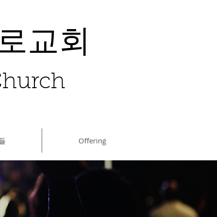
장로교회
 Church
들
Offering