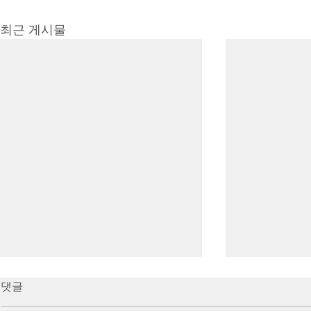
최근 게시물
7/16/23 Victory in Christ
7/9/23 Heze
댓글
(Ephesians 6:10-20)
Prayer (2 K