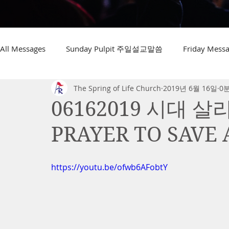
All Messages
Sunday Pulpit 주일설교말씀
Friday Me
The Spring of Life Church
2019년 6월 16일
0
06162019 시대 살
PRAYER TO SAVE A
https://youtu.be/ofwb6AFobtY