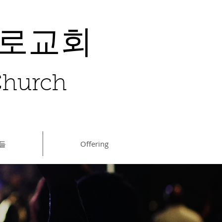
장로교회
 Church
들
Offering