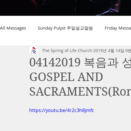
All Messages
Sunday Pulpit 주일설교말씀
Friday Me
The Spring of Life Church
2019년 4월 14일
0
04142019 복음과 성
GOSPEL AND
SACRAMENTS(Rom
https://youtu.be/4r2c3h8jmfc